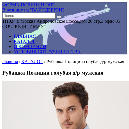
ФОРМА ПОЛИЦИИ ОПТ
В розницу на "ВАЙЛДБЕРРИЗ"
111024,г. Москва,Андроновское шоссе,дом 26,стр.3,офис 05
ООО"РУДИТИМ.РУ"
ГЛАВНАЯ
КАТАЛОГ
О КОМПАНИИ
УСЛОВИЯ СОТРУДНИЧЕСТВА
Главная
/
КАТАЛОГ
/ Рубашка Полиции голубая д/р мужская
Рубашка Полиции голубая д/р мужская